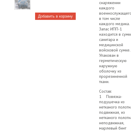
снаряжении
каждого
военнослужащего
в том числе
каждого медика.
Запас ИПП-1
находится в сумк
санитара и
медицинской
войсковой сумке.
Упакован в
герметическую
наружную
оболочку из
прорезиненной
ткани.
Cостав:
1 Повязка-
подушечка из
нетканого полотн
подвижная, из
нетканого полотн
неподвижная,
марлевый бинт