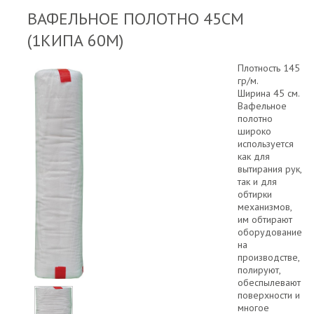
ВАФЕЛЬНОЕ ПОЛОТНО 45СМ
(1КИПА 60М)
Плотность 145
гр/м.
Ширина 45 см.
Вафельное
полотно
широко
используется
как для
вытирания рук,
так и для
обтирки
механизмов,
им обтирают
оборудование
на
производстве,
полируют,
обеспылевают
поверхности и
многое