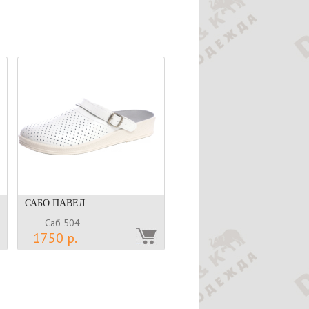
САБО ПАВЕЛ
Саб 504
1750 р.