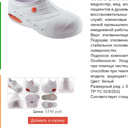
медсестер, мед. ас
пациентов в душев
восстановительных
служб; клиниговые 
легкой промышленн
ежедневной работы
Верх: этилвинилаце
Подошва: этилвини
стабильное положен
поверхностях.
Подносок: композит
Особенности: Уход
при помощи чистящ
способом при темпе
модель защищает в
Цвет: белый
Размерный ряд: с 3
ТР ТС 019/2011
Cоответствует стан
Цена:
5390 руб.