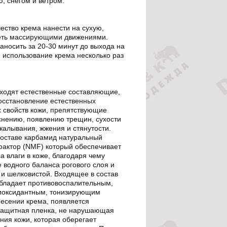
, снегом и ветром.
ество крема нанести на сухую,
реть массирующими движениями.
носить за 20-30 минут до выхода на
 использование крема несколько раз
входят естественные составляющие,
сстановление естественных
 свойств кожи, препятствующие
нению, появлению трещин, сухости
калывания, жжения и стянутости.
составе карбамид натуральный
актор (NMF) который обеспечивает
а влаги в коже, благодаря чему
 водного баланса рогового слоя и
 и шелковистой. Входящее в состав
бладает противовоспалительным,
иоксидантным, тонизирующим
несении крема, появляется
защитная пленка, не нарушающая
ния кожи, которая оберегает