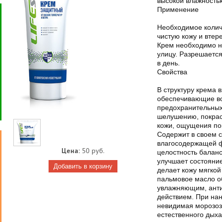
высокой влажностью
Применение
Необходимое колич
чистую кожу и вте
Крем необходимо на
улицу. Разрешается
в день.
Свойства
В структуру крема 
обеспечивающие во
предохранительных
шелушению, покрас
кожи, ощущения по
Содержит в своем 
влагосодержащей ф
Цена:
50 руб.
целостность баланс
улучшает состояние
делает кожу мягкой
пальмовое масло о
увлажняющим, ант
действием. При на
невидимая морозо
естественного дыха