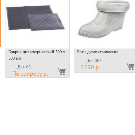
Коврик диэлектрический 500 х
Боты диэлектрические
500 мм
Диэ 003
2290 р.
Диэ 001
По запросу р.
х
о