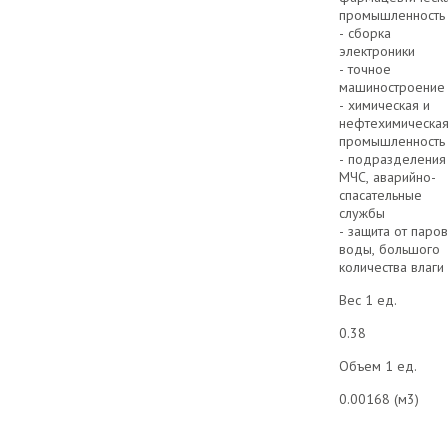
промышленност
- сборка
электроники
- точное
машиностроени
- химическая и
нефтехимическа
промышленност
- подразделения
МЧС, аварийно-
спасательные
службы
- защита от паров
воды, большого
количества влаги
Вес 1 ед.
0.38
Объем 1 ед.
0.00168 (м3)