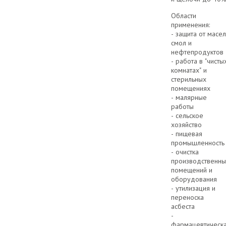
Области
применения:
- защита от масел
смол и
нефтепродуктов
- работа в "чисты
комнатах" и
стерильных
помещениях
- малярные
работы
- сельское
хозяйство
- пищевая
промышленност
- очистка
производственны
помещений и
оборудования
- утилизация и
переноска
асбеста
-
фармацевтическ