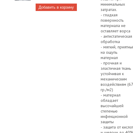
минимальных
затратах.
- гладкая
поверхность
материала не
оставляет ворса
- антистатическая
обработка
- мягкий, приятны
на ощупь
материал
- прочная и
эластичная ткань
устойчивая к
механическим
воздействиям (6
гр./м2)
- материал
обладает
высочайшей
степенью
инфекционной
защиты
- защита от кисло
и щелочи до 40