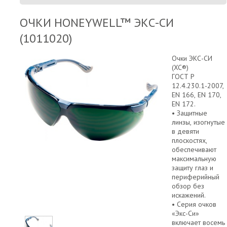
ОЧКИ HONEYWELL™ ЭКС-СИ
(1011020)
Очки ЭКС-СИ
(XC®)
ГОСТ Р
12.4.230.1-2007,
EN 166, EN 170,
EN 172.
• Защитные
линзы, изогнутые
в девяти
плоскостях,
обеспечивают
максимальную
защиту глаз и
периферийный
обзор без
искажений.
• Серия очков
«Экс-Си»
включает восемь