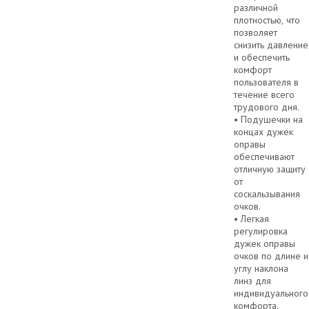
различной
плотностью, что
позволяет
снизить давление
и обеспечить
комфорт
пользователя в
течение всего
трудового дня.
• Подушечки на
концах дужек
оправы
обеспечивают
отличную защиту
от
соскальзывания
очков.
• Легкая
регулировка
дужек оправы
очков по длине и
углу наклона
линз для
индивидуального
комфорта.