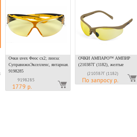
Очки uvex Феос cx2; линза:
ОЧКИ АМПАРО™ АМПИР
СуправижнЭкселленс, янтарная.
(210387Г (1182), желтые
9198285
(210387Г (1182)
х
По запросу р.
9198285
1779 р.
о