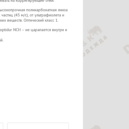
евать на корригирующие очки.
высокопрочная поликарбонатная линза
частиц (45 м/с), от ультрафиолета и
их веществ. Оптический класс 1.
optidur NCH – не царапается внутри и
й.