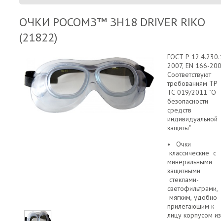
ОЧКИ РОСОМЗ™ ЗН18 DRIVER RIKO
(21822)
ГОСТ Р 12.4.230.
2007, EN 166-20
Соответствуют
требованиям ТР
ТС 019/2011 "О
безопасности
средств
индивидуальной
защиты"
• Очки
классические с
минеральными
защитными
стеклами-
светофильтрами,
мягким, удобно
прилегающим к
лицу корпусом из