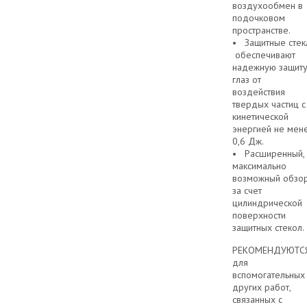
воздухообмен в
подочковом
пространстве.
• Защитные стек
обеспечивают
надежную защит
глаз от
воздействия
твердых частиц с
кинетической
энергией не мен
0,6 Дж.
• Расширенный,
максимально
возможный обзо
за счет
цилиндрической
поверхности
защитных стекол.
РЕКОМЕНДУЮТС
для
вспомогательных
других работ,
связанных с