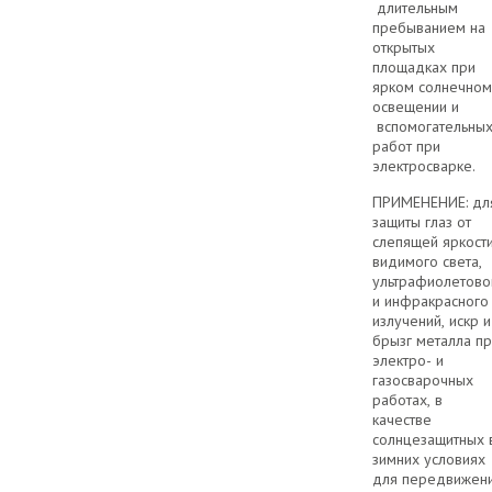
длительным
пребыванием н
открытых
площадках при
ярком солнечном
освещении и
вспомогательны
работ при
электросварке.
ПРИМЕНЕНИЕ: дл
защиты глаз от
слепящей яркост
видимого света,
ультрафиолетово
и инфракрасного
излучений, искр и
брызг металла п
электро- и
газосварочных
работах, в
качестве
солнцезащитных 
зимних условиях
для передвижен