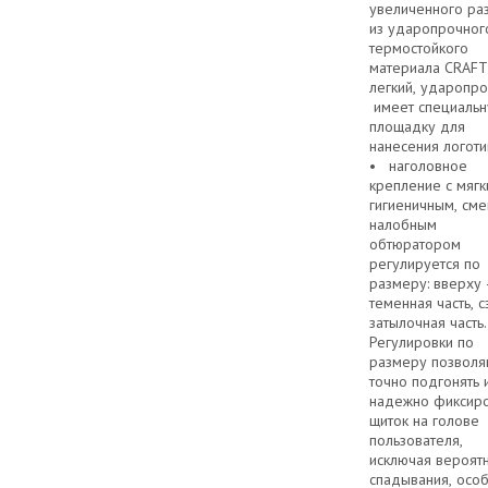
увеличенного ра
из ударопрочног
термостойкого
материала CRAFT
легкий, ударопро
имеет специаль
площадку для
нанесения логоти
• наголовное
крепление с мягк
гигиеничным, см
налобным
обтюратором
регулируется по
размеру: вверху 
теменная часть, с
затылочная часть.
Регулировки по
размеру позволя
точно подгонять 
надежно фиксиро
щиток на голове
пользователя,
исключая вероятн
спадывания, осо