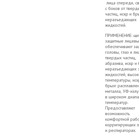
лица спереди, св
с боков от тверд
частиц, искр и бр
неразъедающих
жидкостей.
ПРИМЕНЕНИЕ: щи
защитные лицев
обеспечивают за
головы, глаз и ли
твердых частиц,
абразива, искр и
неразъедающих 
жидкостей, высо
температуры, иск
брызг расплавле
металла, УФ-изл
в широком диапа
температур.
Предоставляют
возможность
комфортной рабо
корригирующих о
и респираторах.