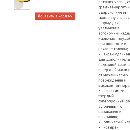
летящих частиц с
среднеэнергетич
ударом, имеет
скошенную книзу
форму для
увеличения
эргономики изде
исключает неудо
при повороте и
наклоне головы;
• экран удлине
для дополнитель
надежной защит
и верхней части 
от механических
повреждений и
высокой темпера
• экран имеет
твердый
суперпрочный сл
устойчивый к
царапанию и
истиранию;
• оптический кла
• козырек