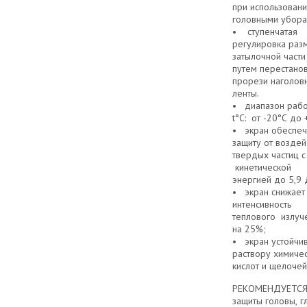
при использовани
головными убора
• ступенчатая
регулировка раз
затылочной части
путем перестанов
прорези наголов
ленты.
• диапазон раб
t°C: от -20°C до
• экран обеспеч
защиту от воздей
твердых частиц с
кинетической
энергией до 5,9 
• экран снижает
интенсивность
теплового излуч
на 25%;
• экран устойчив
раствору химиче
кислот и щелочей
РЕКОМЕНДУЕТСЯ:
защиты головы, г