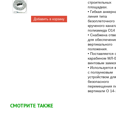
строительных
площадках.
• Гибкая анкерн
линия типа
безоплеточного
крученого канат
полиамида O14
• Снабжена отв
для обеспечени
вертикального
положения.
• Поставляется 
карабином МЛ-0
винтовым замко
• Используется 
с ползунковым
устройством дл
безопасного
перемещения п
вертикали O 14-
СМОТРИТЕ ТАКЖЕ