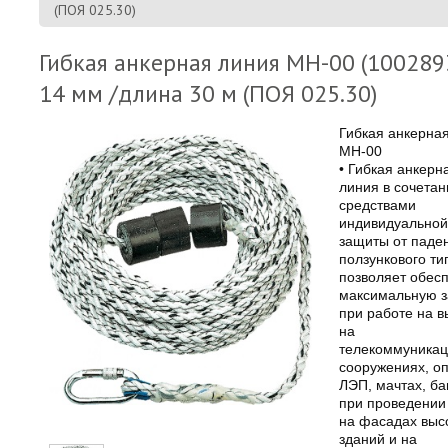
(ПОЯ 025.30)
Гибкая анкерная линия МН-00 (1002893
14 мм /длина 30 м (ПОЯ 025.30)
Гибкая анкерна
МН-00
• Гибкая анкерн
линия в сочетан
средствами
индивидуальной
защиты от паде
ползункового ти
позволяет обес
максимальную 
при работе на в
на
телекоммуника
сооружениях, о
ЛЭП, мачтах, ба
при проведении
на фасадах выс
зданий и на