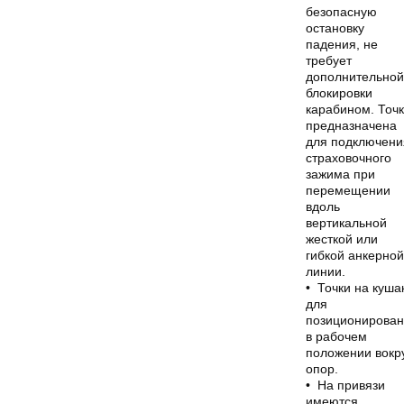
безопасную
остановку
падения, не
требует
дополнительной
блокировки
карабином. Точ
предназначена
для подключени
страховочного
зажима при
перемещении
вдоль
вертикальной
жесткой или
гибкой анкерной
линии.
• Точки на куша
для
позиционирова
в рабочем
положении вокр
опор.
• На привязи
имеются