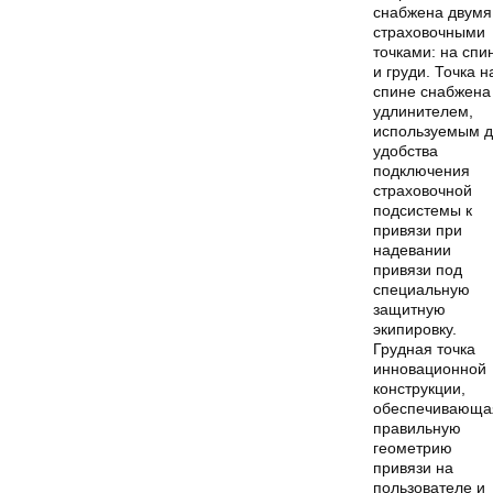
снабжена двумя
страховочными
точками: на спи
и груди. Точка н
спине снабжена
удлинителем,
используемым 
удобства
подключения
страховочной
подсистемы к
привязи при
надевании
привязи под
специальную
защитную
экипировку.
Грудная точка
инновационной
конструкции,
обеспечивающа
правильную
геометрию
привязи на
пользователе и