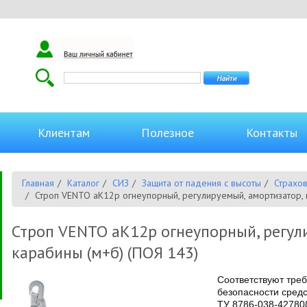
Клиентам
Полезное
Контакты
Главная
Каталог
СИЗ
Защита от падения с высоты
Страхо
Строп VENTO аК12р огнеупорный, регулируемый, амортизатор, 
Строп VENTO аК12р огнеупорный, регул
карабины (м+б) (ПОЯ 143)
Соответствуют тре
безопасности сред
ТУ 8786-038-42780