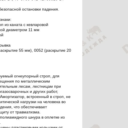
безопасной остановки падения.
знаки:
п из каната с кевларовой
кой диаметром 11 мм
ой
 рывка
аскрытие 55 мм), 0052 (раскрытие 20
уемый огнеупорный строп, для
ещения по металлическим
оительным лесам, лестницам при
газосварочных и других работ,
 Амортизатор, встроенный в строп, не
ритической нагрузки на человека во
дения, что обеспечивает
щиту от травматизма.
 полиамидного шнура в оплетке из
.
щены пластиковыми кольцами от