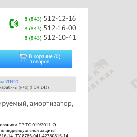
512-12-16
8 (843)
512-16-00
8 (843)
512-10-41
8 (843)
В корзине (0)
товаров
вка VENTO
карабины (м+б) (ПОЯ 143)
ируемый, амортизатор,
бованиям ТР ТС 019/2011 'О
ств индивидуальной защиты'
816-14, ТУ 8786-041-42780816-14