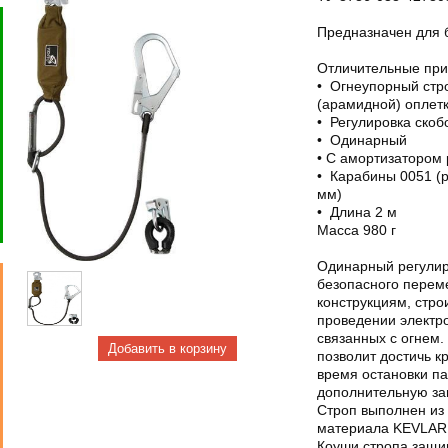
Предназначен для 
Отличительные при
• Огнеупорный стро
(арамидной) оплет
• Регулировка скоб
• Одинарный
• С амортизатором
• Карабины 0051 (р
мм)
• Длина 2 м
Масса 980 г
Одинарный регулир
безопасного перем
конструкциям, стр
проведении электро
связанных с огнем.
позволит достичь к
время остановки па
дополнительную за
Строп выполнен из
материала KEVLAR
Коуши стропа защи