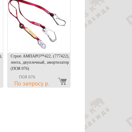
),
Строп АМПАРО™422, (777422),
лента, двуплечный, амортизатор
(ПОЯ 076)
ПОЯ 076
По запросу р.