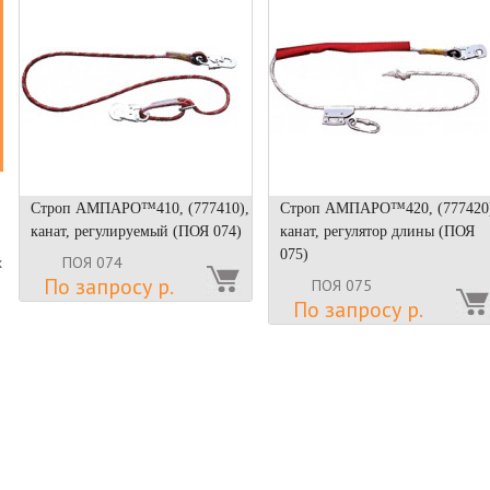
Строп АМПАРО™410, (777410),
Строп АМПАРО™420, (777420
канат, регулируемый (ПОЯ 074)
канат, регулятор длины (ПОЯ
075)
ПОЯ 074
х
По запросу р.
ПОЯ 075
По запросу р.
о