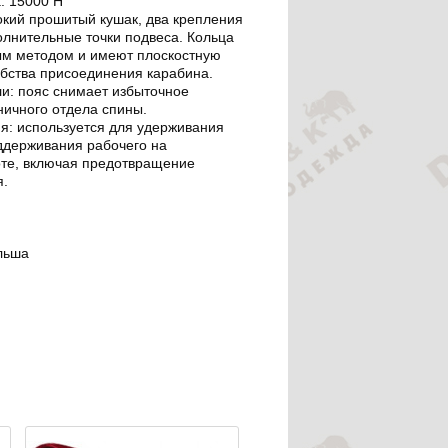
: 15000 Н
окий прошитый кушак, два крепления
олнительные точки подвеса. Кольца
м методом и имеют плоскостную
обства присоединения карабина.
и: пояс снимает избыточное
ничного отдела спины.
я: используется для удерживания
ддерживания рабочего на
те, включая предотвращение
я.
льша