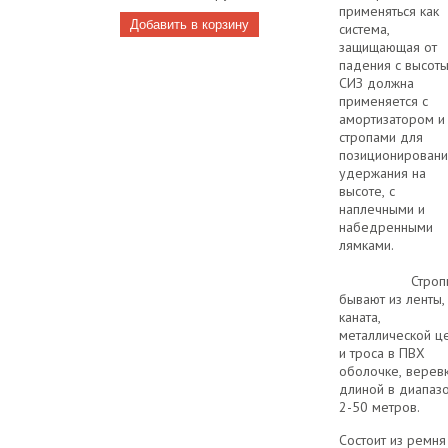
применяться как
система,
защищающая от
падения с высоты
СИЗ должна
применяется с
амортизатором и
стропами для
позиционировани
удержания на
высоте, с
наплечными и
набедренными
лямкам
Строп
бывают из ленты,
каната,
металлической ц
и троса в ПВХ
оболочке, веревк
длиной в диапаз
2-50 метров.
Состоит из ремня