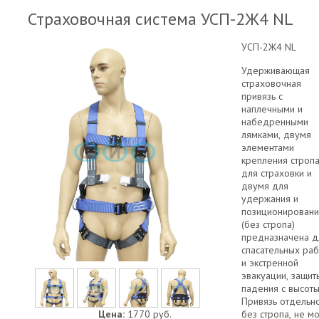
Страховочная система УСП-2Ж4 NL
УСП-2Ж4 NL
Удерживающая
страховочная
привязь с
наплечными и
набедренными
лямками, двумя
элементами
крепления строп
для страховки и
двумя для
удержания и
позиционировани
(без стропа)
предназначена д
спасательных раб
и экстренной
эвакуации, защит
падения с высоты
Привязь отдельно
Цена:
1770 руб.
без стропа, не м