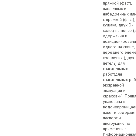
пряжкой (фаст),
наплечных и
набедренных ля
с пряжкой (фаст),
кушака, двух D-
колец на поясе (
удержания и
позиционировани
одного на спине,
переднего элеме
крепления (двух
петель) для
спасательных
работ(для
спасательных раб
экстренной
эвакуации и
страховки). Прив
упакована в
водонепроницае
пакет и содержит
паспорт и
инструкцию по
применению.
Информационна