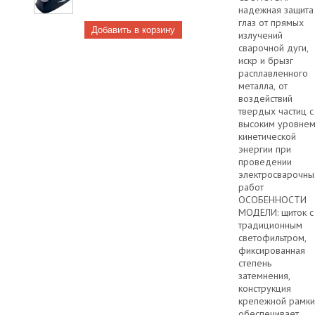
надежная защита
глаз от прямых
излучений
сварочной дуги,
искр и брызг
расплавленного
металла, от
воздействий
твердых частиц с
высоким уровне
кинетической
энергии при
проведении
электросварочны
работ
ОСОБЕННОСТИ
МОДЕЛИ: щиток с
традиционным
светофильтром,
фиксированная
степень
затемнения,
конструкция
крепежной рамки
обеспечивает