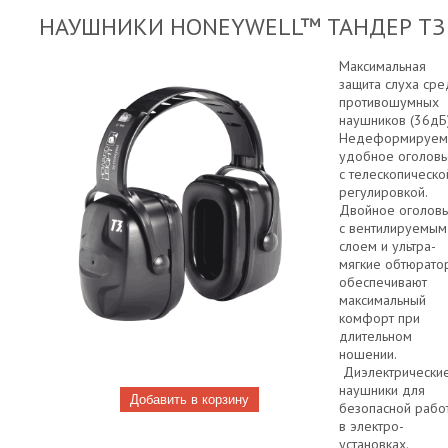
НАУШНИКИ HONEYWELL™ ТАНДЕР ТЗ
Максимальная
защита слуха сре
противошумных
наушников (36дБ
Недеформируем
удобное оголовь
с телескопическо
регулировкой.
Двойное оголов
с вентилируемым
слоем и ультра-
мягкие обтюрато
обеспечивают
максимальный
комфорт при
длительном
ношении.
Диэлектрически
наушники для
безопасной рабо
в электро-
установках.