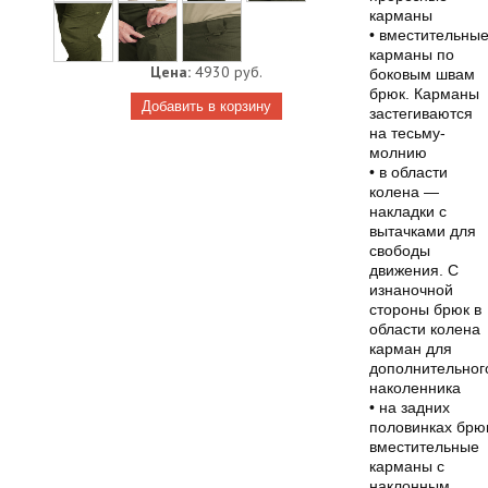
карманы
• вместительны
карманы по
Цена:
4930 руб.
боковым швам
брюк. Карманы
застегиваются
на тесьму-
молнию
• в области
колена —
накладки с
вытачками для
свободы
движения. С
изнаночной
стороны брюк в
области колена
карман для
дополнительног
наколенника
• на задних
половинках брю
вместительные
карманы с
наклонным