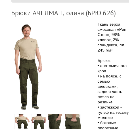
Брюки АЧЕЛМАН, олива (БРЮ 626)
Ткань верха:
смесовая «Рип-
Стоп», 98%
хлопок, 2%
спандекса, пл.
245 г/м²
Брюки:
• анатомичного
кроя
• на поясе, с
семью
шлевками,
задняя часть
пояса на
резинке
• застежкой -
гульф на тесьму
молнию
• боковые
прорезные