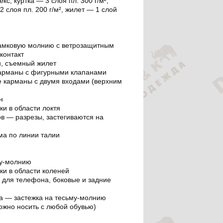
кс, куртка — 3 слоя пл. 300 г/м²,
 слоя пл. 200 г/м², жилет — 1 слой
хзамковую молнию с ветрозащитным
контакт
, съемный жилет
 карманы с фигурными клапанами
е карманы с двумя входами (верхним
н
ки в области локтя
ов — разрезы, застегиваются на
ма по линии талии
му-молнию
ки в области коленей
 для телефона, боковые и задние
ва — застежка на тесьму-молнию
ожно носить с любой обувью)