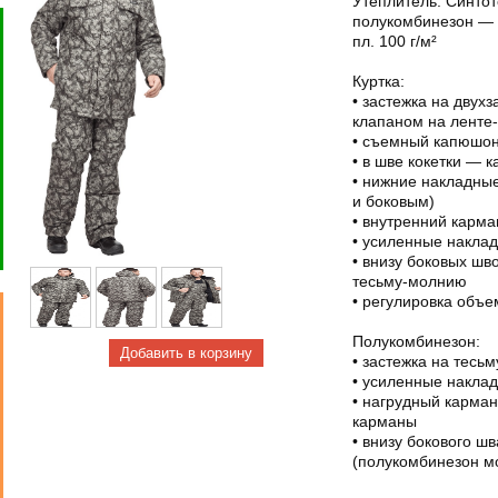
Утеплитель: Синтоте
полукомбинезон — 2
пл. 100 г/м²
Куртка:
• застежка на дву
клапаном на ленте-
• съемный капюшон
• в шве кокетки —
• нижние накладны
и боковым)
• внутренний карма
• усиленные наклад
• внизу боковых шв
тесьму-молнию
• регулировка объе
Полукомбинезон:
• застежка на тесь
• усиленные наклад
• нагрудный карман
карманы
• внизу бокового ш
(полукомбинезон м