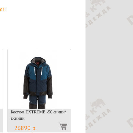
2011
Костюм EXTREME -50 синий/
т.синий
26890 р.