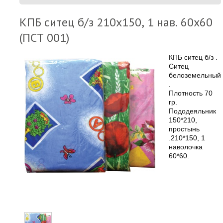
КПБ ситец б/з 210х150, 1 нав. 60х60
(ПСТ 001)
КПБ ситец б/з .
Ситец
белоземельный
.
Плотность 70
гр.
Пододеяльник
150*210,
простынь
.210*150, 1
наволочка
60*60.